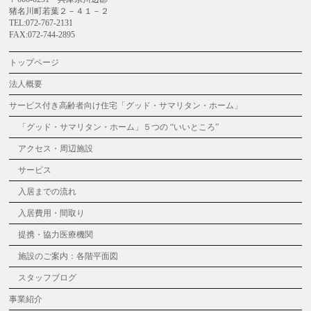
猪名川町若葉２－４１－２
TEL:072-767-2131
FAX:072-744-2895
トップページ
法人概要
サービス付き高齢者向け住宅「グッド・サマリタン・ホーム」
「グッド・サマリタン・ホーム」５つの “いいところ”
アクセス・周辺施設
サービス
入居までの流れ
入居費用・間取り
提携・協力医療機関
施設のご案内：各階平面図
スタッフブログ
事業紹介